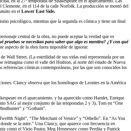
ucida, en la 27ª temporada de Shakespeare en el aparcamiento. Las
el Clemente, en el 114 de la calle Norfolk. La producción se montó del
tuito en el
Lower East Side.
ismo psicológico, mientras que la segunda es cómica y tiene un final
personaje central de la obra, no puede aceptar la verdad que es
é pruebas se necesitan para saber que algo es mentira? ¿Y con qué
te aspecto de la obra fuera imposible de ignorar.
e Wall Street. (La esterilidad de sus vidas está representada por un
ón se reimagina como el valle del Hudson, al norte del estado de Nueva
nas referencias cómicas contemporáneas, por las que son conocidos los
acciones. Clancy observa que los homólogos de Leontes en la América
hakespeare en el aparcamiento. y ha aparecido como Hamlet, Enrique
Premio SAG al mejor conjunto de las temporadas 2 y 3), Tom en “One
 “Mindhunter” y “Gotham”.
 “Twelfth Night”, “The Merchant of Venice” y “Othello”. En “As You
 donde se la mire.” Una Clancy, que aparece con frecuencia en
ntz como el Viejo Pastor, Meg Hennessey como Perdita y Patrick