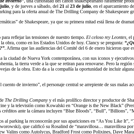
de invierno”
, una curiosidad del canon shakespeariano raramente prod
julio
, y de jueves a sábado, del
21
al
23 de julio
, en el aparcamiento d
Parking para la oferta anual de The Drilling Company de Shakespeare gra
emáticas” de Shakespeare, ya que su primera mitad está llena de dramat
para reflejar las tensiones de nuestro tiempo.
El celoso rey Leontes,
el 
 la obra, como en los Estados Unidos de hoy. Clancy se pregunta:
“¿Qu
s?”
. Afirma que las audiencias del Comité del 6 de enero hicieron que es
 a la ciudad de Nueva York contemporánea, con sus iconos y ejecutivos d
ohemia, la tierra verde a la que se retiran para renovarse. Pero la regi
 ovejas de la obra. Esto da a la compañía la oportunidad de incluir algu
 cuento de invierno”, el personaje central se arrepiente de sus malas 
 de
The Drilling Company
y el más prolífico director y productor de S
 el cine y la televisión como Kowalski en “Orange is the New Black” (
 créditos ante la cámara incluyen “Blue Bloods”, “Bull”, “Billions”,
s al parking la reconocerán por sus apariciones en “As You Like It”,
worowski), que calificó su Rosalind de “maravillosa… maravillosa por
Drew Valins como Autolycus, Bradford Frost como Polixines, Dave Mara