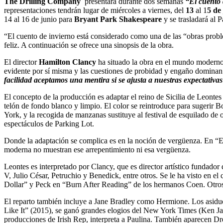
The Drilling Company
presentará durante dos semanas
“El cuento 
representaciones tendrán lugar de miércoles a viernes, del
13
al 1
5 de 
14 al 16 de junio para
Bryant Park Shakespeare
y se trasladará al 
“El cuento de invierno está considerado como una de las “obras probl
feliz. A continuación se ofrece una sinopsis de la obra.
El director
Hamilton Clancy
ha situado la obra en el mundo moderno 
evidente por sí misma y las cuestiones de probidad y engaño dominan
facilidad aceptamos una mentira si se ajusta a nuestras expectativa
El concepto de la producción es adaptar el reino de Sicilia de Leontes
telón de fondo blanco y limpio. El color se reintroduce para sugerir B
York, y la recogida de manzanas sustituye al festival de esquilado de
espectáculos de Parking Lot.
Donde la adaptación se complica es en la noción de vergüenza. En “El
moderna no muestran ese arrepentimiento ni esa vergüenza.
Leontes es interpretado por Clancy, que es director artístico fundador
V, Julio César, Petruchio y Benedick, entre otros. Se le ha visto en
Dollar” y Peck en “Burn After Reading” de los hermanos Coen. Otros
El reparto también incluye a Jane Bradley como Hermione. Los asiduo
Like It” (2015), se ganó grandes elogios del New York Times (Ken Ja
producciones de Irish Rep, interpreta a Paulina. También aparecen 