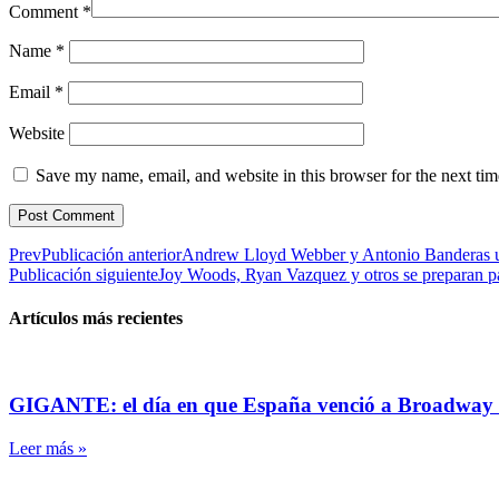
Comment
*
Name
*
Email
*
Website
Save my name, email, and website in this browser for the next ti
Prev
Publicación anterior
Andrew Lloyd Webber y Antonio Banderas u
Publicación siguiente
Joy Woods, Ryan Vazquez y otros se preparan p
Artículos más recientes
GIGANTE: el día en que España venció a Broadway
Leer más »