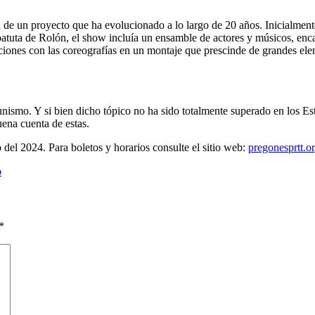
ata de un proyecto que ha evolucionado a lo largo de 20 años. Inicialm
batuta de Rolón, el show incluía un ensamble de actores y músicos, en
aciones con las coreografías en un montaje que prescinde de grandes el
unismo. Y si bien dicho tópico no ha sido totalmente superado en los E
ena cuenta de estas.
o del 2024. Para boletos y horarios consulte el sitio web:
pregonesprtt.o
o
*