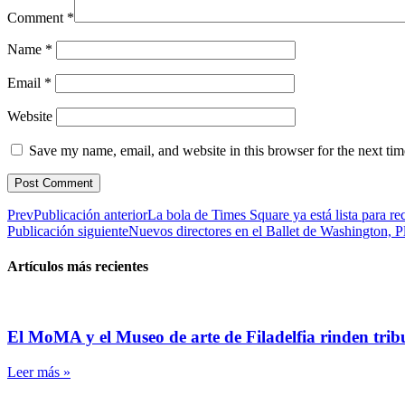
Comment
*
Name
*
Email
*
Website
Save my name, email, and website in this browser for the next ti
Prev
Publicación anterior
La bola de Times Square ya está lista para rec
Publicación siguiente
Nuevos directores en el Ballet de Washington,
Artículos más recientes
El MoMA y el Museo de arte de Filadelfia rinden tri
Leer más »