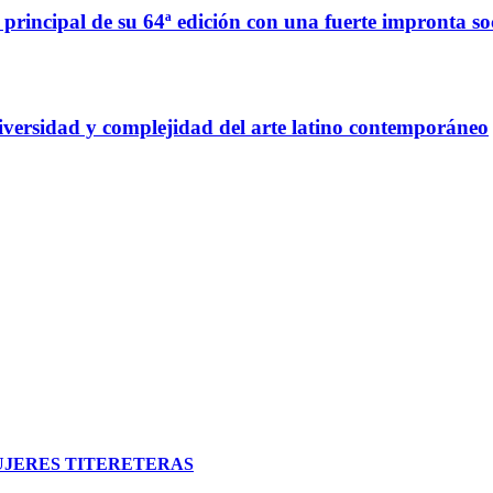
 principal de su 64ª edición con una fuerte impronta so
diversidad y complejidad del arte latino contemporáneo
MUJERES TITERETERAS