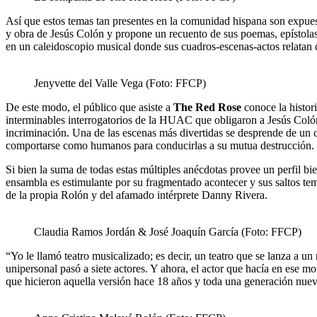
Así que estos temas tan presentes en la comunidad hispana son expue
y obra de Jesús Colón y propone un recuento de sus poemas, epístolas, 
en un caleidoscopio musical donde sus cuadros-escenas-actos relatan 
Jenyvette del Valle Vega (Foto: FFCP)
De este modo, el público que asiste a
The Red Rose
conoce la histor
interminables interrogatorios de la HUAC que obligaron a Jesús Colón
incriminación. Una de las escenas más divertidas se desprende de un c
comportarse como humanos para conducirlas a su mutua destrucción.
Si bien la suma de todas estas múltiples anécdotas provee un perfil bi
ensambla es estimulante por su fragmentado acontecer y sus saltos tem
de la propia Rolón y del afamado intérprete Danny Rivera.
Claudia Ramos Jordán & José Joaquín García (Foto: FFCP)
“Yo le llamó teatro musicalizado; es decir, un teatro que se lanza a 
unipersonal pasó a siete actores. Y ahora, el actor que hacía en ese 
que hicieron aquella versión hace 18 años y toda una generación nuev