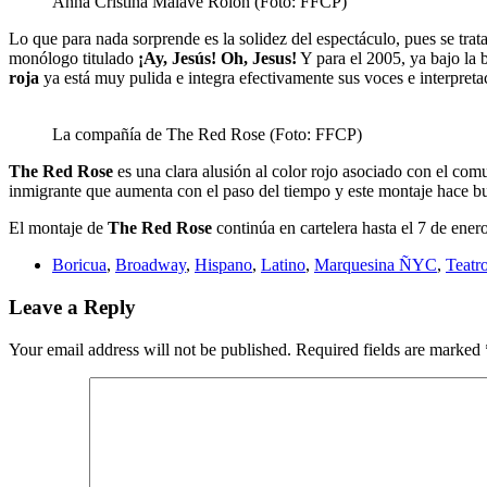
Anna Cristina Malavé Rolón (Foto: FFCP)
Lo que para nada sorprende es la solidez del espectáculo, pues se tr
monólogo titulado
¡
Ay, Jesús! Oh, Jesus!
Y para el 2005, ya bajo la 
roja
ya está muy pulida e integra efectivamente sus voces e interpret
La compañía de The Red Rose (Foto: FFCP)
The Red Rose
es una clara alusión al color rojo asociado con el com
inmigrante que aumenta con el paso del tiempo y este montaje hace bu
El montaje de
The Red Rose
continúa en cartelera hasta el 7 de ener
Boricua
,
Broadway
,
Hispano
,
Latino
,
Marquesina ÑYC
,
Teatr
Leave a Reply
Your email address will not be published.
Required fields are marked