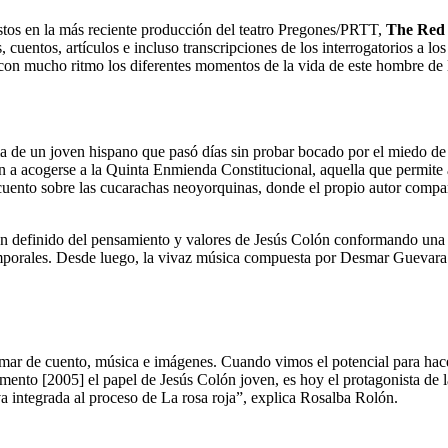
stos en la más reciente producción del teatro Pregones/PRTT,
The Red
cuentos, artículos e incluso transcripciones de los interrogatorios a lo
con mucho ritmo los diferentes momentos de la vida de este hombre de l
ia de un joven hispano que pasó días sin probar bocado por el miedo de d
 a acogerse a la Quinta Enmienda Constitucional, aquella que permite 
uento sobre las cucarachas neoyorquinas, donde el propio autor compart
en definido del pensamiento y valores de Jesús Colón conformando una es
porales. Desde luego, la vivaz música compuesta por Desmar Guevara tra
un mar de cuento, música e imágenes. Cuando vimos el potencial para hac
momento [2005] el papel de Jesús Colón joven, es hoy el protagonista de 
a integrada al proceso de La rosa roja”, explica Rosalba Rolón.