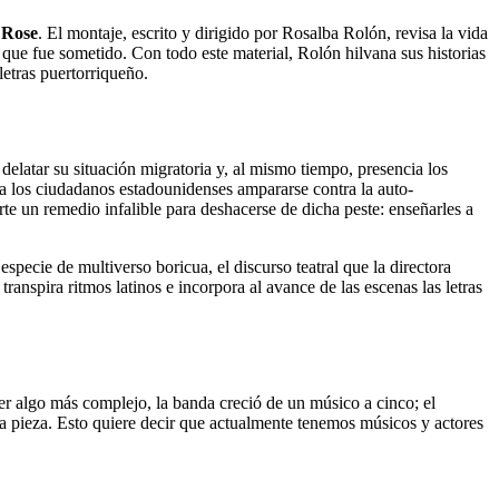
 Rose
. El montaje, escrito y dirigido por Rosalba Rolón, revisa la vida
s que fue sometido. Con todo este material, Rolón hilvana sus historias
etras puertorriqueño.
elatar su situación migratoria y, al mismo tiempo, presencia los
a los ciudadanos estadounidenses ampararse contra la auto-
e un remedio infalible para deshacerse de dicha peste: enseñarles a
pecie de multiverso boricua, el discurso teatral que la directora
nspira ritmos latinos e incorpora al avance de las escenas las letras
er algo más complejo, la banda creció de un músico a cinco; el
la pieza. Esto quiere decir que actualmente tenemos músicos y actores