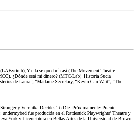
e (LAByrinth), Y ella se quedaría así (The Movement Theatre
MCC), ¿Dónde está mi dinero? (MTC/Lab), Historia Sucia
misterios de Laura”, “Madame Secretary, “Kevin Can Wait”, “The
ct Stranger y Veronika Decides To Die. Próximamente: Puente
undermybed fue producida en el Rattlestick Playwrights’ Theatre y
va York y Licenciatura en Bellas Artes de la Universidad de Brown.