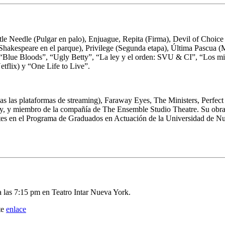
le Needle (Pulgar en palo), Enjuague, Repita (Firma), Devil of Choic
espeare en el parque), Privilege (Segunda etapa), Última Pascua (
”, “Blue Bloods”, “Ugly Betty”, “La ley y el orden: SVU & CI”, “Los 
tflix) y “One Life to Live”.
odas las plataformas de streaming), Faraway Eyes, The Ministers, Perfe
, y miembro de la compañía de The Ensemble Studio Theatre. Su obra: 
s en el Programa de Graduados en Actuación de la Universidad de Nue
a las 7:15 pm en Teatro Intar Nueva York.
te
enlace