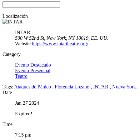
Localización
INTAR
500 W 52nd St, New York, NY 10019, EE. UU.
Website
https://www.intartheatre.org/
Category
Evento Destacado
Evento Presencial
Teatro
Tags:
Ataques de Pánico
,
Florencia Lozano
,
INTAR
,
Nueva York
,
Date
Jan 27 2024
Expired!
Time
7:15 pm