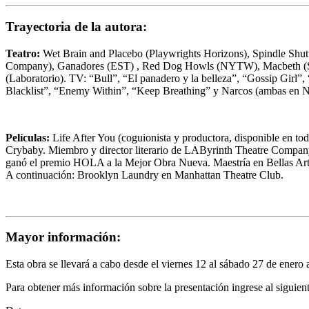
Trayectoria de la autora:
Teatro:
Wet Brain and Placebo (Playwrights Horizons), Spindle Shutt
Company), Ganadores (EST) , Red Dog Howls (NYTW), Macbeth (Shak
(Laboratorio). TV: “Bull”, “El panadero y la belleza”, “Gossip Girl
Blacklist”, “Enemy Within”, “Keep Breathing” y Narcos (ambas en Ne
Películas:
Life After You (coguionista y productora, disponible en t
Crybaby. Miembro y director literario de LAByrinth Theatre Company
ganó el premio HOLA a la Mejor Obra Nueva. Maestría en Bellas Arte
A continuación: Brooklyn Laundry en Manhattan Theatre Club.
Mayor información:
Esta obra se llevará a cabo desde el viernes 12 al sábado
27 de enero
Para obtener más información sobre la presentación ingrese al siguien