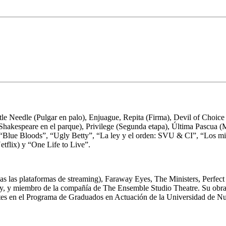
le Needle (Pulgar en palo), Enjuague, Repita (Firma), Devil of Choic
espeare en el parque), Privilege (Segunda etapa), Última Pascua (
”, “Blue Bloods”, “Ugly Betty”, “La ley y el orden: SVU & CI”, “Los 
tflix) y “One Life to Live”.
odas las plataformas de streaming), Faraway Eyes, The Ministers, Perfe
, y miembro de la compañía de The Ensemble Studio Theatre. Su obra: 
s en el Programa de Graduados en Actuación de la Universidad de Nue