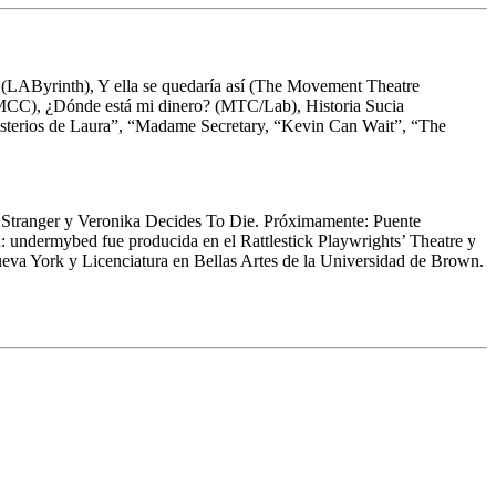
e (LAByrinth), Y ella se quedaría así (The Movement Theatre
MCC), ¿Dónde está mi dinero? (MTC/Lab), Historia Sucia
misterios de Laura”, “Madame Secretary, “Kevin Can Wait”, “The
ct Stranger y Veronika Decides To Die. Próximamente: Puente
undermybed fue producida en el Rattlestick Playwrights’ Theatre y
va York y Licenciatura en Bellas Artes de la Universidad de Brown.