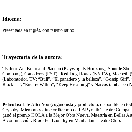
Idioma:
Presentada en inglés, con talento latino.
Trayectoria de la autora:
Teatro:
Wet Brain and Placebo (Playwrights Horizons), Spindle Shutt
Company), Ganadores (EST) , Red Dog Howls (NYTW), Macbeth (Shak
(Laboratorio). TV: “Bull”, “El panadero y la belleza”, “Gossip Girl
Blacklist”, “Enemy Within”, “Keep Breathing” y Narcos (ambas en Ne
Películas:
Life After You (coguionista y productora, disponible en t
Crybaby. Miembro y director literario de LAByrinth Theatre Company
ganó el premio HOLA a la Mejor Obra Nueva. Maestría en Bellas Arte
A continuación: Brooklyn Laundry en Manhattan Theatre Club.