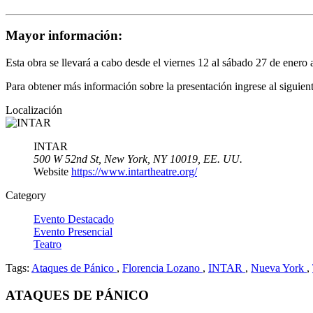
Mayor información:
Esta obra se llevará a cabo desde el viernes 12 al sábado
27 de enero
Para obtener más información sobre la presentación ingrese al siguien
Localización
INTAR
500 W 52nd St, New York, NY 10019, EE. UU.
Website
https://www.intartheatre.org/
Category
Evento Destacado
Evento Presencial
Teatro
Tags:
Ataques de Pánico
,
Florencia Lozano
,
INTAR
,
Nueva York
,
ATAQUES DE PÁNICO