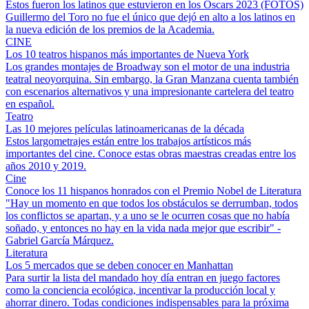
Estos fueron los latinos que estuvieron en los Oscars 2023 (FOTOS)
Guillermo del Toro no fue el único que dejó en alto a los latinos en
la nueva edición de los premios de la Academia.
CINE
Los 10 teatros hispanos más importantes de Nueva York
Los grandes montajes de Broadway son el motor de una industria
teatral neoyorquina. Sin embargo, la Gran Manzana cuenta también
con escenarios alternativos y una impresionante cartelera del teatro
en español.
Teatro
Las 10 mejores películas latinoamericanas de la década
Estos largometrajes están entre los trabajos artísticos más
importantes del cine. Conoce estas obras maestras creadas entre los
años 2010 y 2019.
Cine
Conoce los 11 hispanos honrados con el Premio Nobel de Literatura
"Hay un momento en que todos los obstáculos se derrumban, todos
los conflictos se apartan, y a uno se le ocurren cosas que no había
soñado, y entonces no hay en la vida nada mejor que escribir" -
Gabriel García Márquez.
Literatura
Los 5 mercados que se deben conocer en Manhattan
Para surtir la lista del mandado hoy día entran en juego factores
como la conciencia ecológica, incentivar la producción local y
ahorrar dinero. Todas condiciones indispensables para la próxima