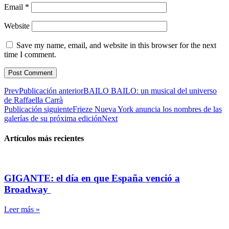
Email
*
Website
Save my name, email, and website in this browser for the next
time I comment.
Prev
Publicación anterior
BAILO BAILO: un musical del universo
de Raffaella Carrà
Publicación siguiente
Frieze Nueva York anuncia los nombres de las
galerías de su próxima edición
Next
Artículos más recientes
GIGANTE: el día en que España venció a
Broadway
Leer más »