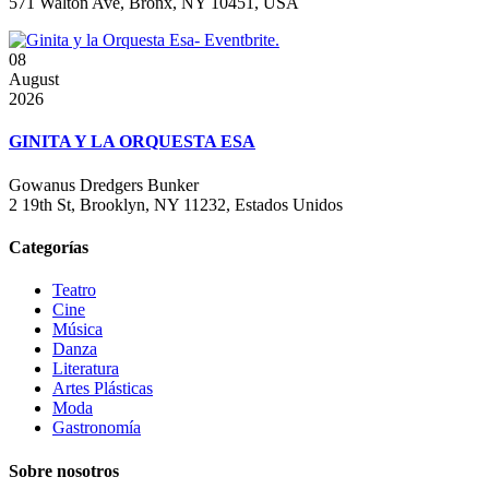
571 Walton Ave, Bronx, NY 10451, USA
08
August
2026
GINITA Y LA ORQUESTA ESA
Gowanus Dredgers Bunker
2 19th St, Brooklyn, NY 11232, Estados Unidos
Categorías
Teatro
Cine
Música
Danza
Literatura
Artes Plásticas
Moda
Gastronomía
Sobre nosotros