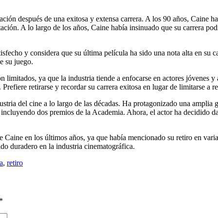
uación después de una exitosa y extensa carrera. A los 90 años, Caine h
ación. A lo largo de los años, Caine había insinuado que su carrera podr
tisfecho y considera que su última película ha sido una nota alta en su c
de su juego.
limitados, ya que la industria tiende a enfocarse en actores jóvenes y a
Prefiere retirarse y recordar su carrera exitosa en lugar de limitarse a 
ustria del cine a lo largo de las décadas. Ha protagonizado una amplia 
s, incluyendo dos premios de la Academia. Ahora, el actor ha decidido da
de Caine en los últimos años, ya que había mencionado su retiro en var
ado duradero en la industria cinematográfica.
a
,
retiro
*