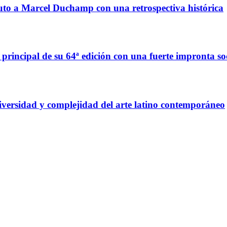
buto a Marcel Duchamp con una retrospectiva histórica
 principal de su 64ª edición con una fuerte impronta so
diversidad y complejidad del arte latino contemporáneo