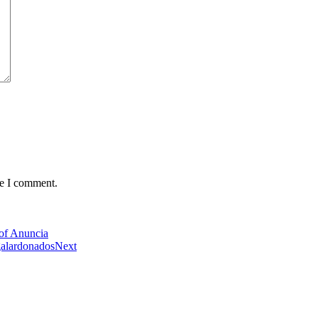
me I comment.
 of Anuncia
galardonados
Next