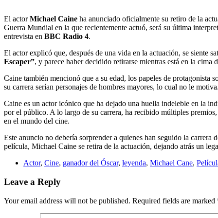
El actor
Michael Caine
ha anunciado oficialmente su retiro de la act
Guerra Mundial en la que recientemente actuó, será su última interpret
entrevista en
BBC Radio 4
.
El actor explicó que, después de una vida en la actuación, se siente sa
Escaper”
, y parece haber decidido retirarse mientras está en la cima 
Caine también mencionó que a su edad, los papeles de protagonista son 
su carrera serían personajes de hombres mayores, lo cual no le motiva. 
Caine es un actor icónico que ha dejado una huella indeleble en la ind
por el público. A lo largo de su carrera, ha recibido múltiples premio
en el mundo del cine.
Este anuncio no debería sorprender a quienes han seguido la carrera 
película, Michael Caine se retira de la actuación, dejando atrás un leg
Actor
,
Cine
,
ganador del Óscar
,
leyenda
,
Michael Cane
,
Películ
Leave a Reply
Your email address will not be published.
Required fields are marked