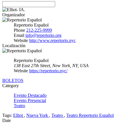
Organizador
Repertorio Español
Phone
212-225-9999
Email
info@repertorio.org
Website
http://www.repertorio.nyc
Localización
Repertorio Español
138 East 27th Street, New York, NY, USA
Website
https://repertorio.nyc/
BOLETOS
Category
Evento Destacado
Evento Presencial
Teatro
Tags:
Elliot
,
Nueva York
,
Teatro
,
Teatro Repertorio Español
Date