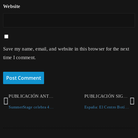
Website
Save my name, email, and website in this browser for the next
time I comment.
PUBLICACIÓN ANTERIOR
PUBLICACIÓN SIGUIENTE
SummerStage celebra 40 años con más de 60 conciertos gratuitos en Nueva York
España: El Centro Botín hace justicia a Marisol, la gran estrella olvidada del Pop Art