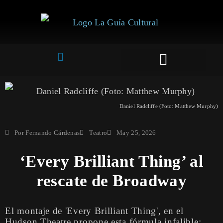
Artes Plásticas
Daniel Radcliffe (Foto: Matthew Murphy)
Por
Fernando Cárdenas
Teatro
May 25, 2026
‘Every Brilliant Thing’ al
rescate de Broadway
El montaje de 'Every Brilliant Thing', en el
Hudson Theatre propone esta fórmula infalible: