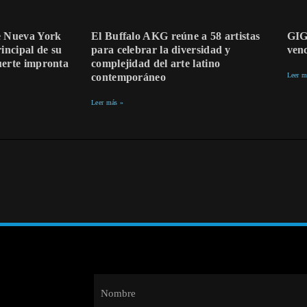
de Nueva York
El Buffalo AKG reúne a 58 artistas
GIG
rincipal de su
para celebrar la diversidad y
ven
uerte impronta
complejidad del arte latino
contemporáneo
Leer m
Leer más »