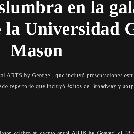
slumbra en la ga
 la Universidad 
Mason
l ARTS by George!, que incluyó presentaciones estud
riado repertorio que incluyó éxitos de Broadway y sorp
ason celebró su evento anual
ARTS by George!
el 28 d