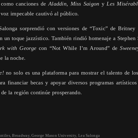
s como canciones de
Aladdin
,
Miss Saigon
y
Les Misérabl
 voz impecable cautivó al público.
Salonga sorprendió con versiones de “Toxic” de Britney
on un toque jazzístico. También rindió homenaje a Steph
rk with George
con “Not While I’m Around” de
Sweene
 la noche.
e!
no solo es una plataforma para mostrar el talento de lo
ra financiar becas y apoyar diversos programas artísticos
 de la región continúe prosperando.
ntiles
,
Broadway
,
George Mason University
,
Lea Salonga